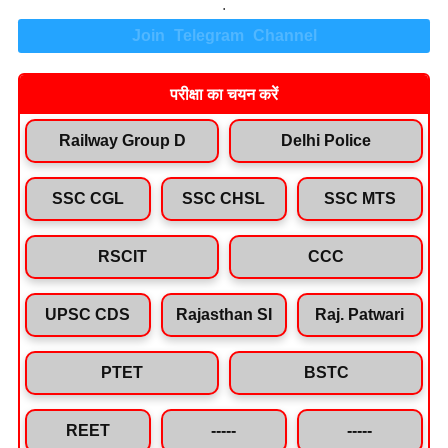
.
Join Telegram Channel
परीक्षा का चयन करें
Railway Group D
Delhi Police
SSC CGL
SSC CHSL
SSC MTS
RSCIT
CCC
UPSC CDS
Rajasthan SI
Raj. Patwari
PTET
BSTC
REET
-----
-----