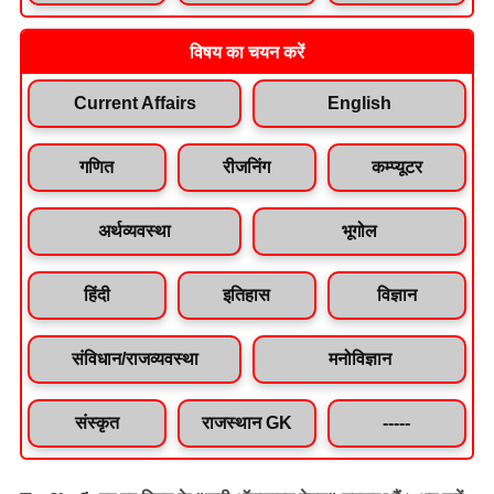
विषय का चयन करें
Current Affairs
English
गणित
रीजनिंग
कम्प्यूटर
अर्थव्यवस्था
भूगोल
हिंदी
इतिहास
विज्ञान
संविधान/राजव्यवस्था
मनोविज्ञान
संस्कृत
राजस्थान GK
-----