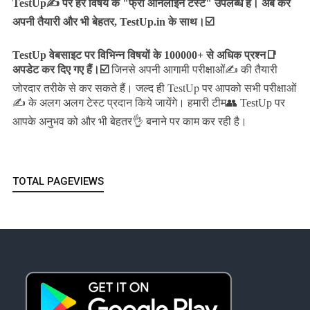
TestUp✍️ पर हर विषय के "फ्री ऑनलाइन टेस्ट" उपलब्ध हैं। अब करें
अपनी तैयारी और भी बेहतर, TestUp.in के साथ।☑️
TestUp वेबसाइट पर विभिन्न विषयों के 100000+ से अधिक प्रश्न📑
अपडेट कर दिए गए हैं।
☑️
जिनसे अपनी आगामी परीक्षाओं✍️ की तैयारी
जल्द ही TestUp पर आपको सभी परीक्षाओं
जोरदार तरीके से कर सकते हैं।
✍️ के अलग अलग टेस्ट प्रदान किये जायेंगे।
हमारी टीम👥 TestUp पर
आपके अनुभव को और भी बेहतर👌 बनाने पर काम कर रही है।
TOTAL PAGEVIEWS