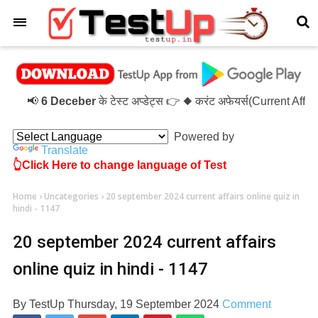
×
📢
6 Deceber
के टेस्ट अप्डेट्स 👉 ◆ करंट अफेयर्स(Current Affa
Powered by
Translate
👆Click Here to change language of Test
Home
›
Uncategories
›
20 september 2024 current affairs online quiz in
hindi - 1147
20 september 2024 current affairs
online quiz in hindi - 1147
By
TestUp
Thursday, 19 September 2024
Comment