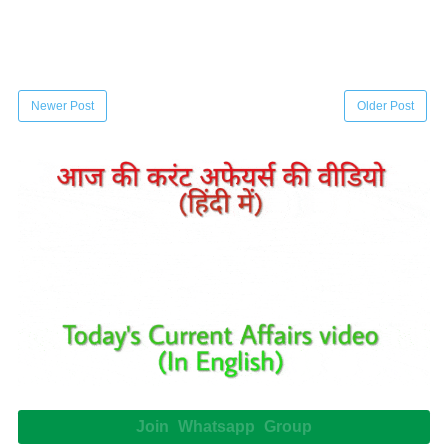
Newer Post
Older Post
Join Whatsapp Group