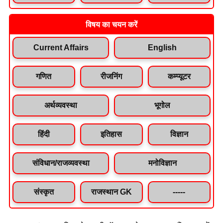
विषय का चयन करें
Current Affairs
English
गणित
रीजनिंग
कम्प्यूटर
अर्थव्यवस्था
भूगोल
हिंदी
इतिहास
विज्ञान
संविधान/राजव्यवस्था
मनोविज्ञान
संस्कृत
राजस्थान GK
-----