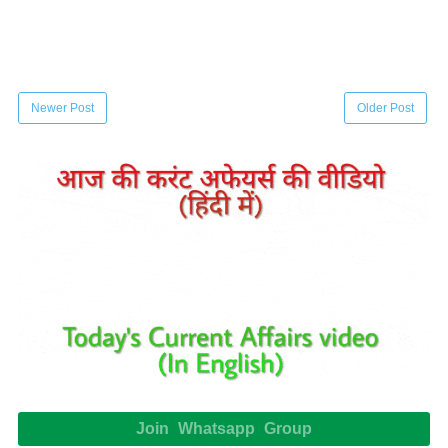
Newer Post
Older Post
Join Whatsapp Group