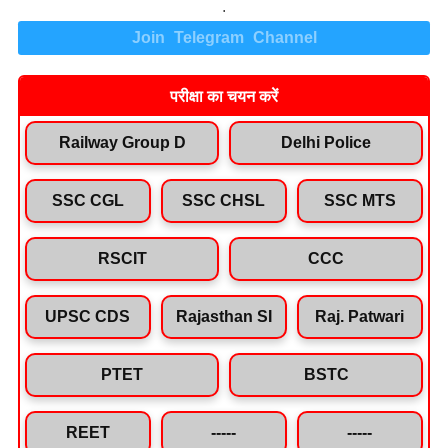
.
Join Telegram Channel
परीक्षा का चयन करें
Railway Group D
Delhi Police
SSC CGL
SSC CHSL
SSC MTS
RSCIT
CCC
UPSC CDS
Rajasthan SI
Raj. Patwari
PTET
BSTC
REET
-----
-----