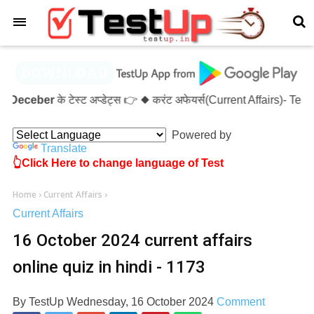
×
eceber
के टेस्ट अप्डेट्स 👉 ◆ करंट अफेयर्स(Current Affairs)- Te
Powered by
Translate
👆Click Here to change language of Test
Home
›
Current Affairs
›
Current Affairs
16 October 2024 current affairs
online quiz in hindi - 1173
By
TestUp
Wednesday, 16 October 2024
Comment