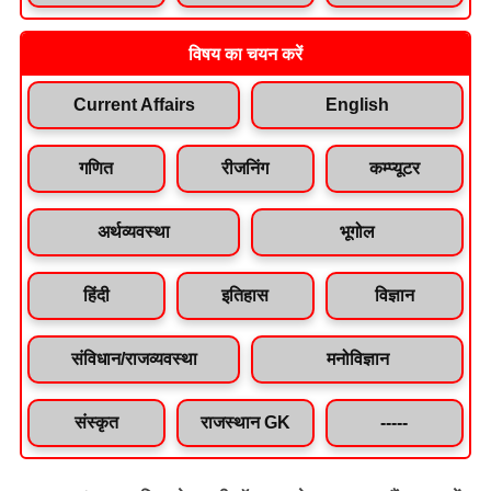
विषय का चयन करें
Current Affairs
English
गणित
रीजनिंग
कम्प्यूटर
अर्थव्यवस्था
भूगोल
हिंदी
इतिहास
विज्ञान
संविधान/राजव्यवस्था
मनोविज्ञान
संस्कृत
राजस्थान GK
-----