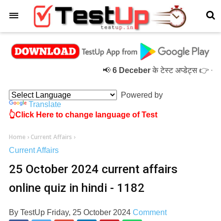
×
📢
6 Deceber
के टेस्ट अप्डेट्स 👉 ◆ क
Powered by
Translate
👆Click Here to change language of Test
Home
›
Current Affairs
›
Current Affairs
25 October 2024 current affairs
online quiz in hindi - 1182
By
TestUp
Friday, 25 October 2024
Comment