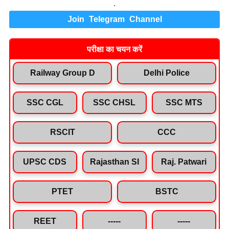
.
Join Telegram Channel
परीक्षा का चयन करें
Railway Group D
Delhi Police
SSC CGL
SSC CHSL
SSC MTS
RSCIT
CCC
UPSC CDS
Rajasthan SI
Raj. Patwari
PTET
BSTC
REET
-----
-----