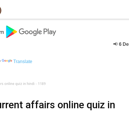
📢
6 Deceber
y
Translate
s online quiz in hindi - 1189
ent affairs online quiz in