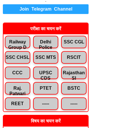
.
Join Telegram Channel
परीक्षा का चयन करें
Railway
Delhi
SSC CGL
Group D
Police
SSC CHSL
SSC MTS
RSCIT
CCC
UPSC
Rajasthan
CDS
SI
Raj.
PTET
BSTC
Patwari
REET
-----
-----
विषय का चयन करें