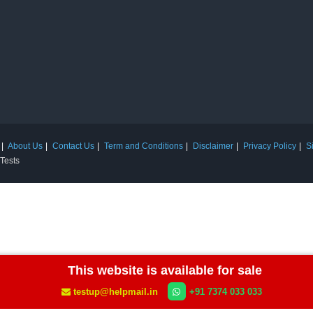
About Us
Contact Us
Term and Conditions
Disclaimer
Privacy Policy
S
 Tests
This website is available for sale
testup@helpmail.in
+91 7374 033 033