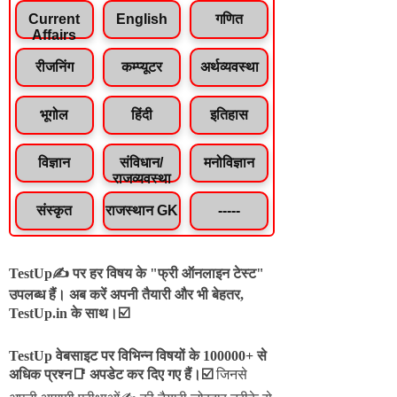
Current
English
गणित
Affairs
रीजनिंग
कम्प्यूटर
अर्थव्यवस्था
भूगोल
हिंदी
इतिहास
विज्ञान
संविधान/
मनोविज्ञान
राजव्यवस्था
संस्कृत
राजस्थान GK
-----
TestUp✍️ पर हर विषय के "फ्री ऑनलाइन टेस्ट"
उपलब्ध हैं। अब करें अपनी तैयारी और भी बेहतर,
TestUp.in के साथ।☑️
TestUp वेबसाइट पर विभिन्न विषयों के 100000+ से
अधिक प्रश्न📑 अपडेट कर दिए गए हैं।
☑️
जिनसे