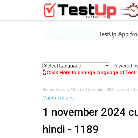
×
Powered b
👆Click Here to change language of Test
Home
›
Current Affairs
›
1 november 2024 current affair
Current Affairs
1 november 2024 curr
hindi - 1189