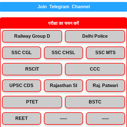
Join Telegram Channel
परीक्षा का चयन करें
Railway Group D
Delhi Police
SSC CGL
SSC CHSL
SSC MTS
RSCIT
CCC
UPSC CDS
Rajasthan SI
Raj. Patwari
PTET
BSTC
REET
-----
-----