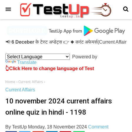
×

6 Deceber
के टेस्ट अप्डेट्स 👉 ◆ करंट अफेयर्स(Current Affairs
Powered by
Translate
👆Click Here to change language of Test
Home
›
Current Affairs
›
Current Affairs
10 november 2024 current affairs
online quiz in hindi - 1198
By
TestUp
Monday, 18 November 2024
Comment