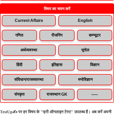
विषय का चयन करें
Current Affairs
English
गणित
रीजनिंग
कम्प्यूटर
अर्थव्यवस्था
भूगोल
हिंदी
इतिहास
विज्ञान
संविधान/राजव्यवस्था
मनोविज्ञान
संस्कृत
राजस्थान GK
-----
TestUp✍️ पर हर विषय के "फ्री ऑनलाइन टेस्ट" उपलब्ध हैं। अब करें अपनी