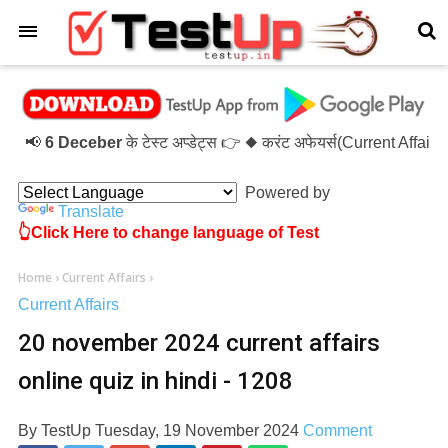
×
📢
6 Deceber
के टेस्ट अप्डेट्स 👉 ◆ करंट अफेयर्स(Current Affair
Powered by
Translate
👆Click Here to change language of Test
Home
›
Current Affairs
›
Current Affairs
20 november 2024 current affairs
online quiz in hindi - 1208
By
TestUp
Tuesday, 19 November 2024
Comment