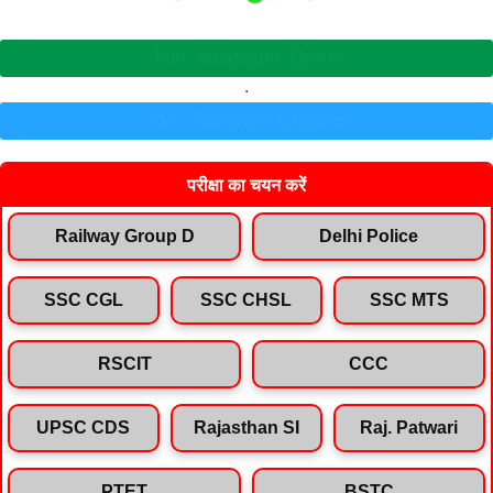
Join Whatsapp Group
.
Join Telegram Channel
परीक्षा का चयन करें
Railway Group D
Delhi Police
SSC CGL
SSC CHSL
SSC MTS
RSCIT
CCC
UPSC CDS
Rajasthan SI
Raj. Patwari
PTET
BSTC