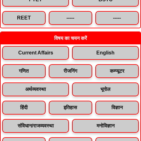
REET
-----
-----
विषय का चयन करें
Current Affairs
English
गणित
रीजनिंग
कम्प्यूटर
अर्थव्यवस्था
भूगोल
हिंदी
इतिहास
विज्ञान
संविधान/राजव्यवस्था
मनोविज्ञान