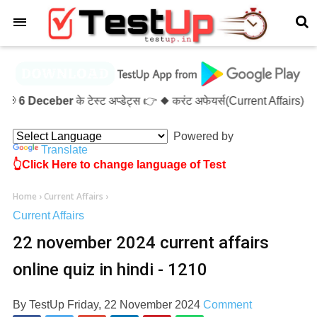
×
6 Deceber
के टेस्ट अप्डेट्स 👉 ◆ करंट अफेयर्स(Current Affairs)-
Powered by
Translate
👆Click Here to change language of Test
Home
›
Current Affairs
›
Current Affairs
22 november 2024 current affairs
online quiz in hindi - 1210
By
TestUp
Friday, 22 November 2024
Comment