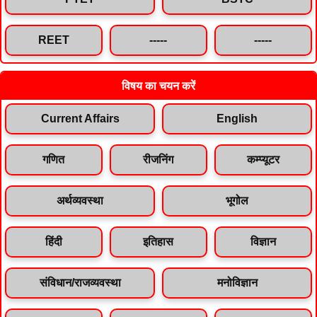
REET
-----
-----
विषय का चयन करें
Current Affairs
English
गणित
रीजनिंग
कम्प्यूटर
अर्थव्यवस्था
भूगोल
हिंदी
इतिहास
विज्ञान
संविधान/राजव्यवस्था
मनोविज्ञान