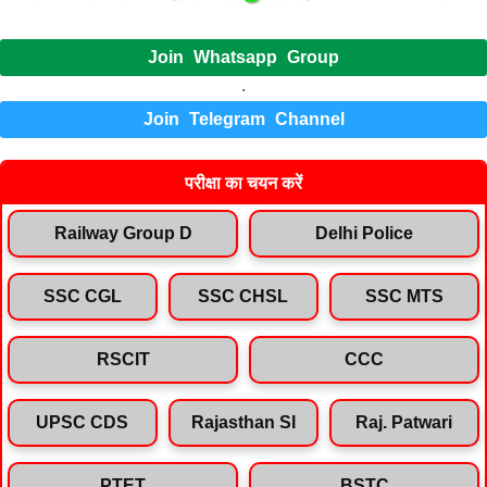
Join Whatsapp Group
.
Join Telegram Channel
परीक्षा का चयन करें
Railway Group D
Delhi Police
SSC CGL
SSC CHSL
SSC MTS
RSCIT
CCC
UPSC CDS
Rajasthan SI
Raj. Patwari
PTET
BSTC