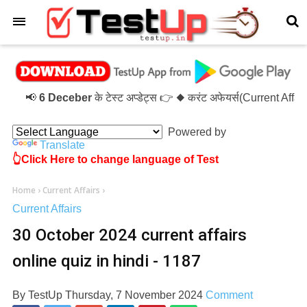
×
📢
6 Deceber
के टेस्ट अप्डेट्स 👉 ◆ करंट अफेयर्स(Current Affa
Powered by
Translate
👆Click Here to change language of Test
Home
›
Current Affairs
›
Current Affairs
30 October 2024 current affairs
online quiz in hindi - 1187
By
TestUp
Thursday, 7 November 2024
Comment