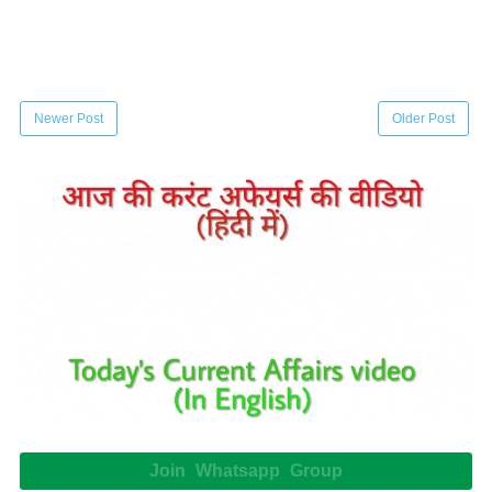
Newer Post
Older Post
Join Whatsapp Group