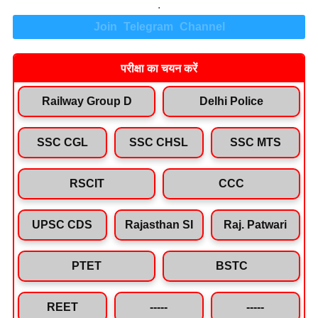
.
Join Telegram Channel
परीक्षा का चयन करें
Railway Group D
Delhi Police
SSC CGL
SSC CHSL
SSC MTS
RSCIT
CCC
UPSC CDS
Rajasthan SI
Raj. Patwari
PTET
BSTC
REET
-----
-----