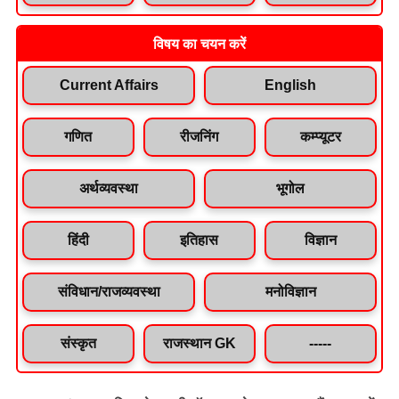
विषय का चयन करें
Current Affairs
English
गणित
रीजनिंग
कम्प्यूटर
अर्थव्यवस्था
भूगोल
हिंदी
इतिहास
विज्ञान
संविधान/राजव्यवस्था
मनोविज्ञान
संस्कृत
राजस्थान GK
-----