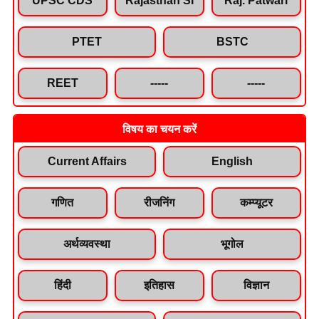
PTET
BSTC
REET
-----
-----
विषय का चयन करें
Current Affairs
English
गणित
रीजनिंग
कम्प्यूटर
अर्थव्यवस्था
भूगोल
हिंदी
इतिहास
विज्ञान