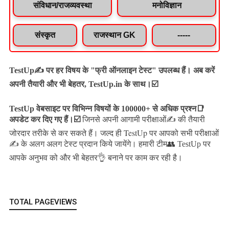
संविधान/राजव्यवस्था
मनोविज्ञान
संस्कृत
राजस्थान GK
-----
TestUp✍️ पर हर विषय के "फ्री ऑनलाइन टेस्ट" उपलब्ध हैं। अब करें
अपनी तैयारी और भी बेहतर, TestUp.in के साथ।☑️
TestUp वेबसाइट पर विभिन्न विषयों के 100000+ से अधिक प्रश्न📑
अपडेट कर दिए गए हैं।
☑️
जिनसे अपनी आगामी परीक्षाओं✍️ की तैयारी
जल्द ही TestUp पर आपको सभी परीक्षाओं
जोरदार तरीके से कर सकते हैं।
✍️ के अलग अलग टेस्ट प्रदान किये जायेंगे।
हमारी टीम👥 TestUp पर
आपके अनुभव को और भी बेहतर👌 बनाने पर काम कर रही है।
TOTAL PAGEVIEWS