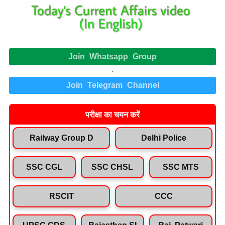
Join Whatsapp Group
.
Join Telegram Channel
परीक्षा का चयन करें
Railway Group D
Delhi Police
SSC CGL
SSC CHSL
SSC MTS
RSCIT
CCC
UPSC CDS
Rajasthan SI
Raj. Patwari