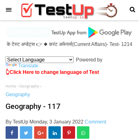
×
के टेस्ट अप्डेट्स 👉 ◆ करंट अफेयर्स(Current Affairs)- Test- 121
Powered by
Translate
👆Click Here to change language of Test
Home
›
Geography
›
Geography
Geography - 117
By
TestUp
Monday, 3 January 2022
Comment