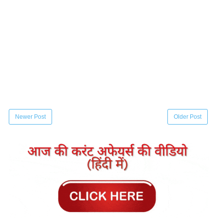
Newer Post
Older Post