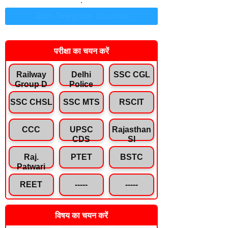
.
Join Telegram Channel
परीक्षा का चयन करें
Railway
Delhi
SSC CGL
Group D
Police
SSC CHSL
SSC MTS
RSCIT
CCC
UPSC
Rajasthan
CDS
SI
Raj.
PTET
BSTC
Patwari
REET
-----
-----
विषय का चयन करें