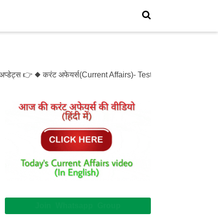
डेट्स 👉 ◆ करंट अफेयर्स(Current Affairs)- Test- 1214 ◆ XXXX(XXX
Join Whatsapp Group