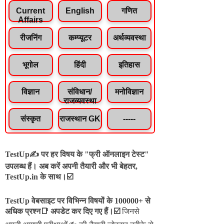
Current
English
गणित
Affairs
रीजनिंग
कम्प्यूटर
अर्थव्यवस्था
भूगोल
हिंदी
इतिहास
विज्ञान
संविधान/
मनोविज्ञान
राजव्यवस्था
संस्कृत
राजस्थान GK
-----
TestUp✍️ पर हर विषय के "फ्री ऑनलाइन टेस्ट"
उपलब्ध हैं। अब करें अपनी तैयारी और भी बेहतर,
TestUp.in के साथ।☑️
TestUp वेबसाइट पर विभिन्न विषयों के 100000+ से
अधिक प्रश्न📑 अपडेट कर दिए गए हैं।
☑️
जिनसे