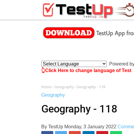
×
Powered b
👆Click Here to change language of Test
Home
›
Geography
›
Geography - 118
Geography
Geography - 118
By
TestUp
Monday, 3 January 2022
Comme