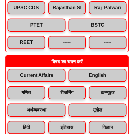
UPSC CDS
Rajasthan SI
Raj. Patwari
PTET
BSTC
REET
-----
-----
विषय का चयन करें
Current Affairs
English
गणित
रीजनिंग
कम्प्यूटर
अर्थव्यवस्था
भूगोल
हिंदी
इतिहास
विज्ञान