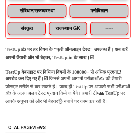
संविधान/राजव्यवस्था
मनोविज्ञान
संस्कृत
राजस्थान GK
-----
TestUp✍️ पर हर विषय के "फ्री ऑनलाइन टेस्ट" उपलब्ध हैं। अब करें
अपनी तैयारी और भी बेहतर, TestUp.in के साथ।☑️
TestUp वेबसाइट पर विभिन्न विषयों के 100000+ से अधिक प्रश्न📑
अपडेट कर दिए गए हैं।
☑️
जिनसे अपनी आगामी परीक्षाओं✍️ की तैयारी
जल्द ही TestUp पर आपको सभी परीक्षाओं
जोरदार तरीके से कर सकते हैं।
✍️ के अलग अलग टेस्ट प्रदान किये जायेंगे।
हमारी टीम👥 TestUp पर
आपके अनुभव को और भी बेहतर👌 बनाने पर काम कर रही है।
TOTAL PAGEVIEWS