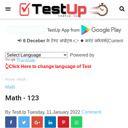
×
📢
6 Deceber
के टेस्ट अप्डेट्स 👉 ◆ करंट अफेयर्स(Current 
Powered by
Translate
👆Click Here to change language of Test
Home
›
Math
›
Math
Math - 123
By
TestUp
Tuesday, 11 January 2022
Comment