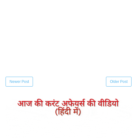
Newer Post
Older Post