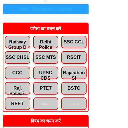
.
Join Telegram Channel
परीक्षा का चयन करें
Railway
Delhi
SSC CGL
Group D
Police
SSC CHSL
SSC MTS
RSCIT
CCC
UPSC
Rajasthan
CDS
SI
Raj.
PTET
BSTC
Patwari
REET
-----
-----
विषय का चयन करें