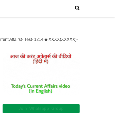
rent Affairs)- Test- 1214 ◆ XXXX(XXXXX)- Test- XXXXXX
Join Whatsapp Group