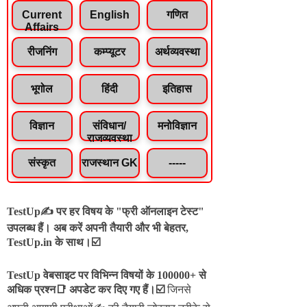
Current
English
गणित
Affairs
रीजनिंग
कम्प्यूटर
अर्थव्यवस्था
भूगोल
हिंदी
इतिहास
विज्ञान
संविधान/
मनोविज्ञान
राजव्यवस्था
संस्कृत
राजस्थान GK
-----
TestUp✍️ पर हर विषय के "फ्री ऑनलाइन टेस्ट"
उपलब्ध हैं। अब करें अपनी तैयारी और भी बेहतर,
TestUp.in के साथ।☑️
TestUp वेबसाइट पर विभिन्न विषयों के 100000+ से
अधिक प्रश्न📑 अपडेट कर दिए गए हैं।
☑️
जिनसे