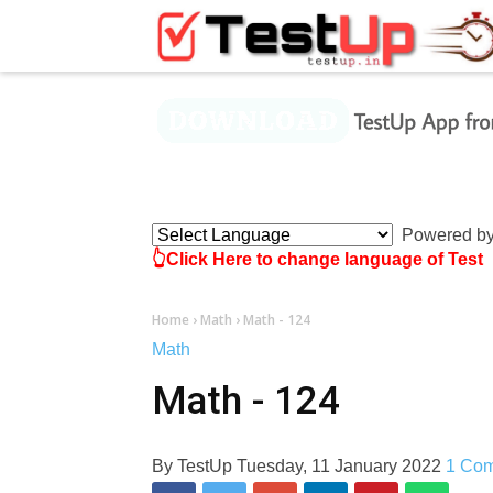
×
Powered b
👆Click Here to change language of Test
Home
›
Math
›
Math - 124
Math
Math - 124
By
TestUp
Tuesday, 11 January 2022
1 Co