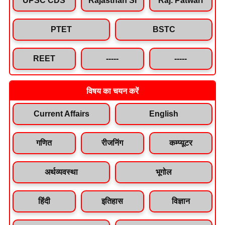
PTET
BSTC
REET
-----
-----
विषय का चयन करें
Current Affairs
English
गणित
रीजनिंग
कम्प्यूटर
अर्थव्यवस्था
भूगोल
हिंदी
इतिहास
विज्ञान