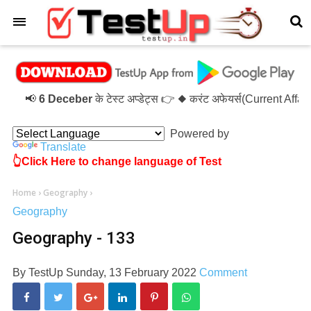
×
📢
6 Deceber
के टेस्ट अप्डेट्स 👉 ◆ करंट अफेयर्स(Current Aff
Powered by
Translate
👆Click Here to change language of Test
Home
›
Geography
›
Geography
Geography - 133
By
TestUp
Sunday, 13 February 2022
Comment