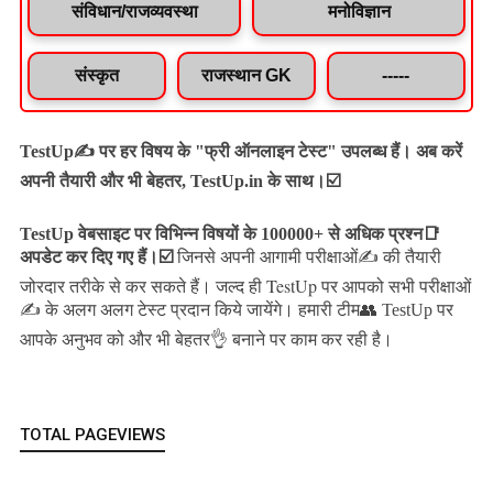
संविधान/राजव्यवस्था
मनोविज्ञान
संस्कृत
राजस्थान GK
-----
TestUp✍️ पर हर विषय के "फ्री ऑनलाइन टेस्ट" उपलब्ध हैं। अब करें
अपनी तैयारी और भी बेहतर, TestUp.in के साथ।☑️
TestUp वेबसाइट पर विभिन्न विषयों के 100000+ से अधिक प्रश्न📑
अपडेट कर दिए गए हैं।
☑️
जिनसे अपनी आगामी परीक्षाओं✍️ की तैयारी
जल्द ही TestUp पर आपको सभी परीक्षाओं
जोरदार तरीके से कर सकते हैं।
✍️ के अलग अलग टेस्ट प्रदान किये जायेंगे।
हमारी टीम👥 TestUp पर
आपके अनुभव को और भी बेहतर👌 बनाने पर काम कर रही है।
TOTAL PAGEVIEWS