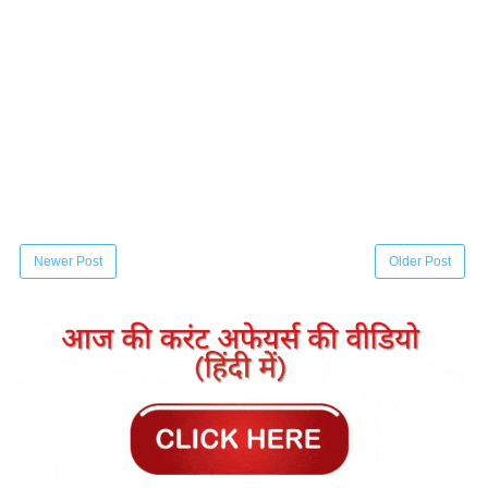
Newer Post
Older Post