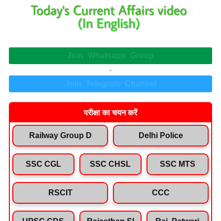
Join Whatsapp Group
.
Join Telegram Channel
परीक्षा का चयन करें
Railway Group D
Delhi Police
SSC CGL
SSC CHSL
SSC MTS
RSCIT
CCC
UPSC CDS
Rajasthan SI
Raj. Patwari