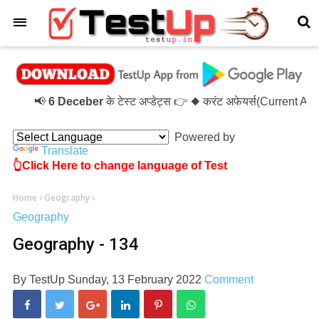
×
📢
6 Deceber
के टेस्ट अप्डेट्स 👉 ◆ करंट अफेयर्स(Current Af
Powered by
Translate
👆Click Here to change language of Test
Home
›
Geography
›
Geography
Geography - 134
By
TestUp
Sunday, 13 February 2022
Comment