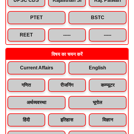
PTET
BSTC
REET
-----
-----
विषय का चयन करें
Current Affairs
English
गणित
रीजनिंग
कम्प्यूटर
अर्थव्यवस्था
भूगोल
हिंदी
इतिहास
विज्ञान