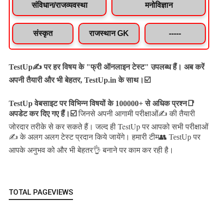
संविधान/राजव्यवस्था
मनोविज्ञान
संस्कृत
राजस्थान GK
-----
TestUp✍️ पर हर विषय के "फ्री ऑनलाइन टेस्ट" उपलब्ध हैं। अब करें
अपनी तैयारी और भी बेहतर, TestUp.in के साथ।☑️
TestUp वेबसाइट पर विभिन्न विषयों के 100000+ से अधिक प्रश्न📑
अपडेट कर दिए गए हैं।
☑️
जिनसे अपनी आगामी परीक्षाओं✍️ की तैयारी
जल्द ही TestUp पर आपको सभी परीक्षाओं
जोरदार तरीके से कर सकते हैं।
✍️ के अलग अलग टेस्ट प्रदान किये जायेंगे।
हमारी टीम👥 TestUp पर
आपके अनुभव को और भी बेहतर👌 बनाने पर काम कर रही है।
TOTAL PAGEVIEWS