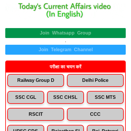
Join Whatsapp Group
.
Join Telegram Channel
परीक्षा का चयन करें
Railway Group D
Delhi Police
SSC CGL
SSC CHSL
SSC MTS
RSCIT
CCC
UPSC CDS
Rajasthan SI
Raj. Patwari