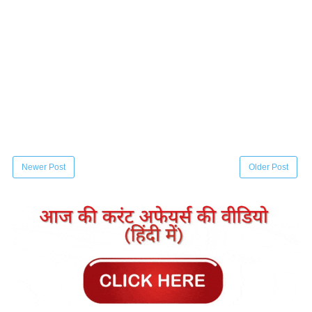
Newer Post
Older Post