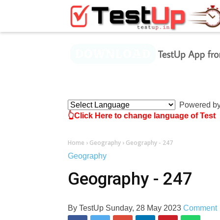
×
Powered b
👆Click Here to change language of Test
Home
›
Geography
›
Geography - 247
Geography
Geography - 247
By
TestUp
Sunday, 28 May 2023
Comment