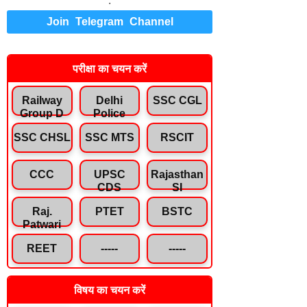
.
Join Telegram Channel
परीक्षा का चयन करें
Railway
Delhi
SSC CGL
Group D
Police
SSC CHSL
SSC MTS
RSCIT
CCC
UPSC
Rajasthan
CDS
SI
Raj.
PTET
BSTC
Patwari
REET
-----
-----
विषय का चयन करें