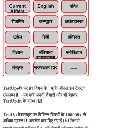
Current
English
गणित
Affairs
रीजनिंग
कम्प्यूटर
अर्थव्यवस्था
भूगोल
हिंदी
इतिहास
विज्ञान
संविधान/
मनोविज्ञान
राजव्यवस्था
संस्कृत
राजस्थान GK
-----
TestUp✍️ पर हर विषय के "फ्री ऑनलाइन टेस्ट"
उपलब्ध हैं। अब करें अपनी तैयारी और भी बेहतर,
TestUp.in के साथ।☑️
TestUp वेबसाइट पर विभिन्न विषयों के 100000+ से
अधिक प्रश्न📑 अपडेट कर दिए गए हैं।
☑️
जिनसे