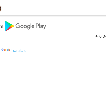
📢
6 Decebe
y
Translate