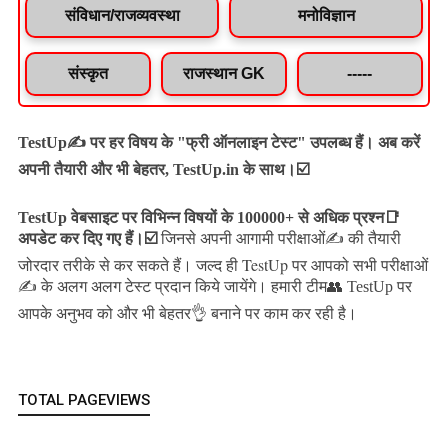
संविधान/राजव्यवस्था
मनोविज्ञान
संस्कृत
राजस्थान GK
-----
TestUp✍️ पर हर विषय के "फ्री ऑनलाइन टेस्ट" उपलब्ध हैं। अब करें
अपनी तैयारी और भी बेहतर, TestUp.in के साथ।☑️
TestUp वेबसाइट पर विभिन्न विषयों के 100000+ से अधिक प्रश्न📑
अपडेट कर दिए गए हैं।
☑️
जिनसे अपनी आगामी परीक्षाओं✍️ की तैयारी
जल्द ही TestUp पर आपको सभी परीक्षाओं
जोरदार तरीके से कर सकते हैं।
✍️ के अलग अलग टेस्ट प्रदान किये जायेंगे।
हमारी टीम👥 TestUp पर
आपके अनुभव को और भी बेहतर👌 बनाने पर काम कर रही है।
TOTAL PAGEVIEWS