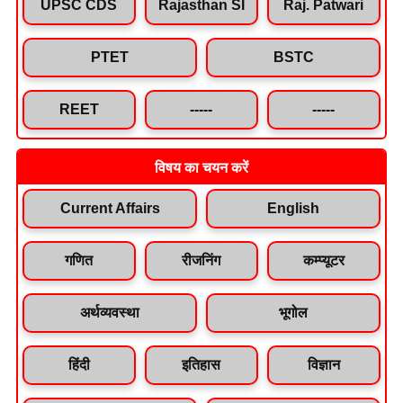
UPSC CDS
Rajasthan SI
Raj. Patwari
PTET
BSTC
REET
-----
-----
विषय का चयन करें
Current Affairs
English
गणित
रीजनिंग
कम्प्यूटर
अर्थव्यवस्था
भूगोल
हिंदी
इतिहास
विज्ञान