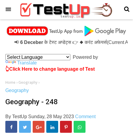
×
📢
6 Deceber
के टेस्ट अप्डेट्स 👉 ◆ करंट अफेयर्स(Current Af
Powered by
Translate
👆Click Here to change language of Test
Home
›
Geography
›
Geography
Geography - 248
By
TestUp
Sunday, 28 May 2023
Comment