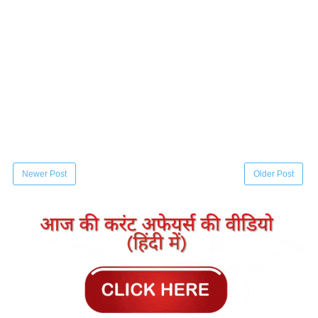
Newer Post
Older Post