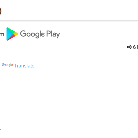
📢
6 Dec
y
Translate
t