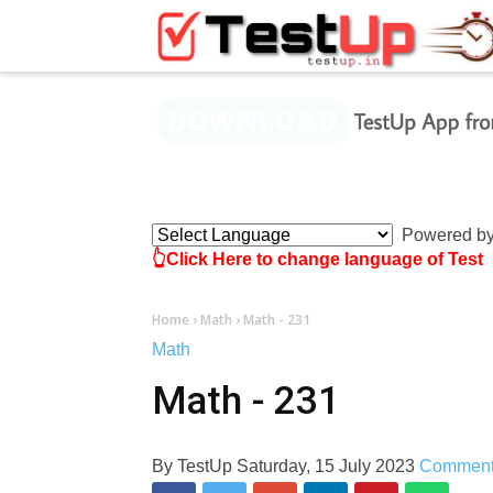
×
Powered b
👆Click Here to change language of Test
Home
›
Math
›
Math - 231
Math
Math - 231
By
TestUp
Saturday, 15 July 2023
Commen