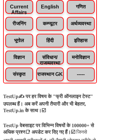
Current
English
गणित
Affairs
रीजनिंग
कम्प्यूटर
अर्थव्यवस्था
भूगोल
हिंदी
इतिहास
विज्ञान
संविधान/
मनोविज्ञान
राजव्यवस्था
संस्कृत
राजस्थान GK
-----
TestUp✍️ पर हर विषय के "फ्री ऑनलाइन टेस्ट"
उपलब्ध हैं। अब करें अपनी तैयारी और भी बेहतर,
TestUp.in के साथ।☑️
TestUp वेबसाइट पर विभिन्न विषयों के 100000+ से
अधिक प्रश्न📑 अपडेट कर दिए गए हैं।
☑️
जिनसे