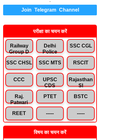
.
Join Telegram Channel
परीक्षा का चयन करें
Railway
Delhi
SSC CGL
Group D
Police
SSC CHSL
SSC MTS
RSCIT
CCC
UPSC
Rajasthan
CDS
SI
Raj.
PTET
BSTC
Patwari
REET
-----
-----
विषय का चयन करें