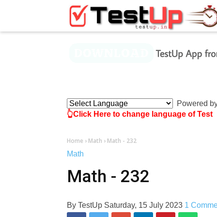
×
Powered b
👆Click Here to change language of Test
Home
›
Math
›
Math - 232
Math
Math - 232
By
TestUp
Saturday, 15 July 2023
1 Comme