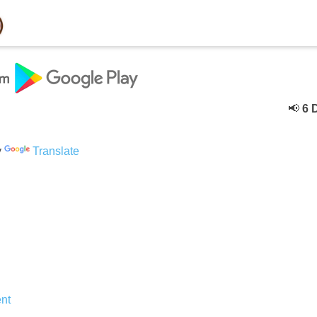
📢
6 Dece
y
Translate
nt