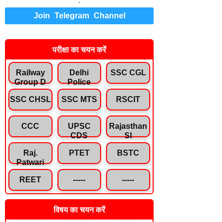
.
Join Telegram Channel
परीक्षा का चयन करें
Railway
Delhi
SSC CGL
Group D
Police
SSC CHSL
SSC MTS
RSCIT
CCC
UPSC
Rajasthan
CDS
SI
Raj.
PTET
BSTC
Patwari
REET
-----
-----
विषय का चयन करें