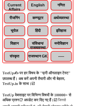
Current
English
गणित
Affairs
रीजनिंग
कम्प्यूटर
अर्थव्यवस्था
भूगोल
हिंदी
इतिहास
विज्ञान
संविधान/
मनोविज्ञान
राजव्यवस्था
संस्कृत
राजस्थान GK
-----
TestUp✍️ पर हर विषय के "फ्री ऑनलाइन टेस्ट"
उपलब्ध हैं। अब करें अपनी तैयारी और भी बेहतर,
TestUp.in के साथ।☑️
TestUp वेबसाइट पर विभिन्न विषयों के 100000+ से
अधिक प्रश्न📑 अपडेट कर दिए गए हैं।
☑️
जिनसे