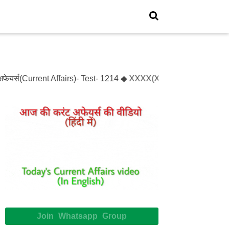
यर्स(Current Affairs)- Test- 1214 ◆ XXXX(XXXXX)- Test- XXXXXX
Join Whatsapp Group