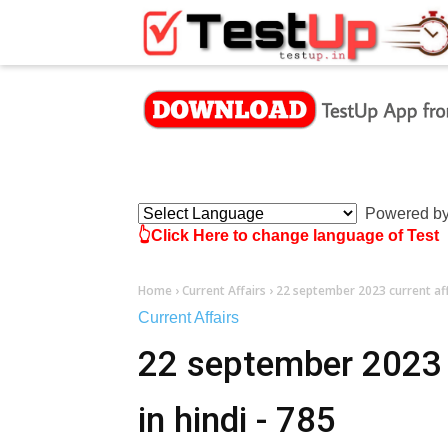
×
Powered b
👆Click Here to change language of Test
Home
›
Current Affairs
›
22 september 2023 current affa
Current Affairs
22 september 2023 c
in hindi - 785