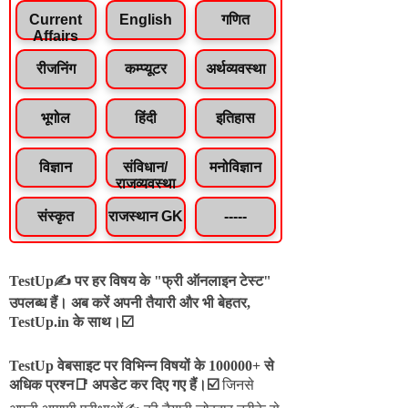
Current
English
गणित
Affairs
रीजनिंग
कम्प्यूटर
अर्थव्यवस्था
भूगोल
हिंदी
इतिहास
विज्ञान
संविधान/
मनोविज्ञान
राजव्यवस्था
संस्कृत
राजस्थान GK
-----
TestUp✍️ पर हर विषय के "फ्री ऑनलाइन टेस्ट"
उपलब्ध हैं। अब करें अपनी तैयारी और भी बेहतर,
TestUp.in के साथ।☑️
TestUp वेबसाइट पर विभिन्न विषयों के 100000+ से
अधिक प्रश्न📑 अपडेट कर दिए गए हैं।
☑️
जिनसे