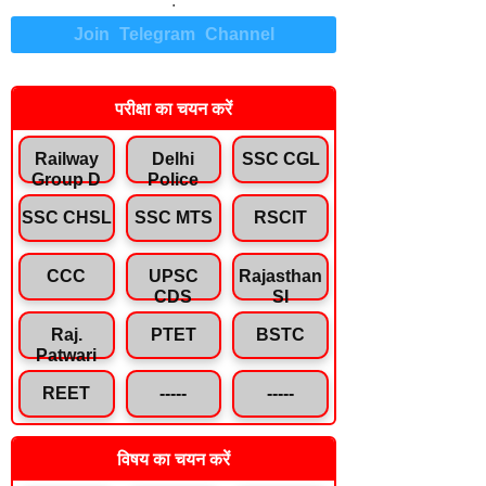
.
Join Telegram Channel
परीक्षा का चयन करें
Railway
Delhi
SSC CGL
Group D
Police
SSC CHSL
SSC MTS
RSCIT
CCC
UPSC
Rajasthan
CDS
SI
Raj.
PTET
BSTC
Patwari
REET
-----
-----
विषय का चयन करें