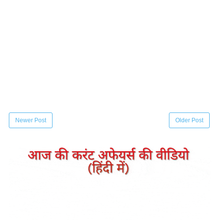
Newer Post
Older Post