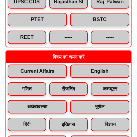
UPSC CDS
Rajasthan SI
Raj. Patwari
PTET
BSTC
REET
-----
-----
विषय का चयन करें
Current Affairs
English
गणित
रीजनिंग
कम्प्यूटर
अर्थव्यवस्था
भूगोल
हिंदी
इतिहास
विज्ञान