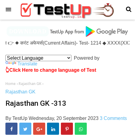
×
ेट्स 👉 ◆ करंट अफेयर्स(Current Affairs)- Test- 1214 ◆ XXXX(XXXXX
Powered by
Translate
👆Click Here to change language of Test
Home
›
Rajasthan GK
›
Rajasthan GK
Rajasthan GK -313
By
TestUp
Wednesday, 20 September 2023
3 Comments