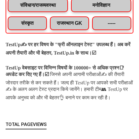
संविधान/राजव्यवस्था
मनोविज्ञान
संस्कृत
राजस्थान GK
-----
TestUp✍️ पर हर विषय के "फ्री ऑनलाइन टेस्ट" उपलब्ध हैं। अब करें
अपनी तैयारी और भी बेहतर, TestUp.in के साथ।☑️
TestUp वेबसाइट पर विभिन्न विषयों के 100000+ से अधिक प्रश्न📑
अपडेट कर दिए गए हैं।
☑️
जिनसे अपनी आगामी परीक्षाओं✍️ की तैयारी
जल्द ही TestUp पर आपको सभी परीक्षाओं
जोरदार तरीके से कर सकते हैं।
✍️ के अलग अलग टेस्ट प्रदान किये जायेंगे।
हमारी टीम👥 TestUp पर
आपके अनुभव को और भी बेहतर👌 बनाने पर काम कर रही है।
TOTAL PAGEVIEWS