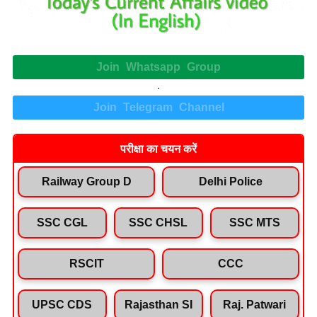
Join Whatsapp Group
.
Join Telegram Channel
परीक्षा का चयन करें
Railway Group D
Delhi Police
SSC CGL
SSC CHSL
SSC MTS
RSCIT
CCC
UPSC CDS
Rajasthan SI
Raj. Patwari