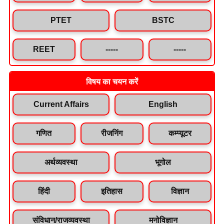
PTET
BSTC
REET
-----
-----
विषय का चयन करें
Current Affairs
English
गणित
रीजनिंग
कम्प्यूटर
अर्थव्यवस्था
भूगोल
हिंदी
इतिहास
विज्ञान
संविधान/राजव्यवस्था
मनोविज्ञान