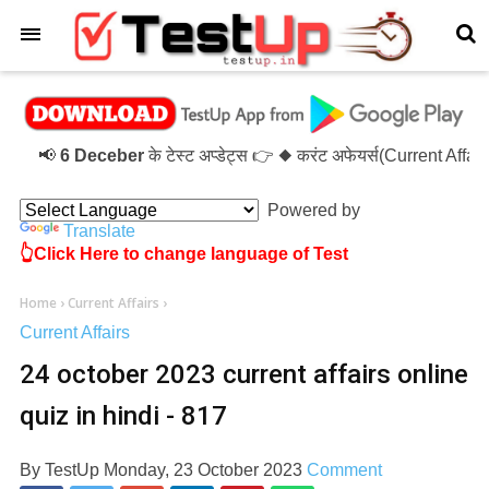
×
📢
6 Deceber
के टेस्ट अप्डेट्स 👉 ◆ करंट अफेयर्स(Current Affa
Powered by
Translate
👆Click Here to change language of Test
Home
›
Current Affairs
›
Current Affairs
24 october 2023 current affairs online
quiz in hindi - 817
By
TestUp
Monday, 23 October 2023
Comment