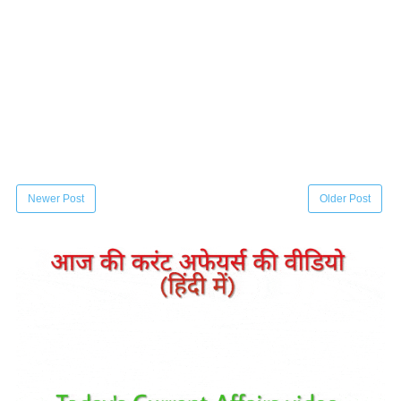
Newer Post
Older Post