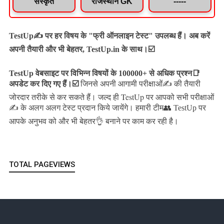
संस्कृत
राजस्थान GK
-----
TestUp✍️ पर हर विषय के "फ्री ऑनलाइन टेस्ट" उपलब्ध हैं। अब करें
अपनी तैयारी और भी बेहतर, TestUp.in के साथ।☑️
TestUp वेबसाइट पर विभिन्न विषयों के 100000+ से अधिक प्रश्न📑
अपडेट कर दिए गए हैं।
☑️
जिनसे अपनी आगामी परीक्षाओं✍️ की तैयारी
जल्द ही TestUp पर आपको सभी परीक्षाओं
जोरदार तरीके से कर सकते हैं।
✍️ के अलग अलग टेस्ट प्रदान किये जायेंगे।
हमारी टीम👥 TestUp पर
आपके अनुभव को और भी बेहतर👌 बनाने पर काम कर रही है।
TOTAL PAGEVIEWS