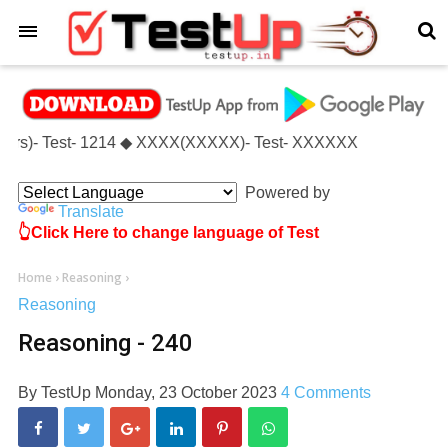
×
ffairs)- Test- 1214 ◆ XXXX(XXXXX)- Test- XXXXXX
Powered by
Translate
👆Click Here to change language of Test
Home
›
Reasoning
›
Reasoning
Reasoning - 240
By
TestUp
Monday, 23 October 2023
4 Comments