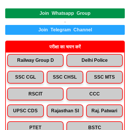
Join Whatsapp Group
.
Join Telegram Channel
परीक्षा का चयन करें
Railway Group D
Delhi Police
SSC CGL
SSC CHSL
SSC MTS
RSCIT
CCC
UPSC CDS
Rajasthan SI
Raj. Patwari
PTET
BSTC