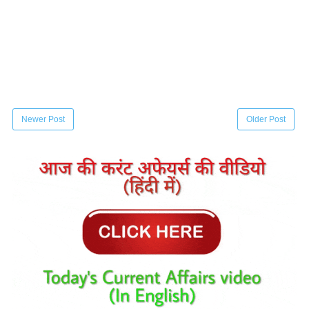
Newer Post
Older Post