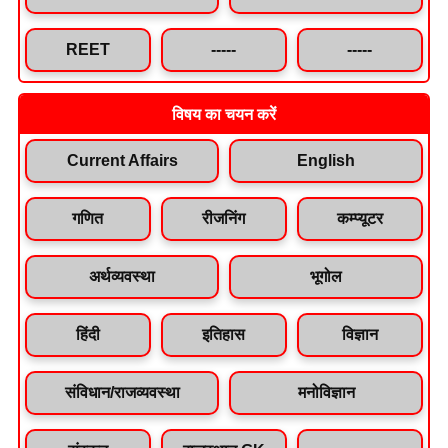
REET
-----
-----
विषय का चयन करें
Current Affairs
English
गणित
रीजनिंग
कम्प्यूटर
अर्थव्यवस्था
भूगोल
हिंदी
इतिहास
विज्ञान
संविधान/राजव्यवस्था
मनोविज्ञान