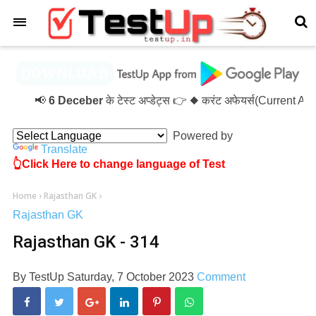
×
📢
6 Deceber
के टेस्ट अप्डेट्स 👉 ◆ करंट अफेयर्स(Current A
Powered by
Translate
👆Click Here to change language of Test
Home
›
Rajasthan GK
›
Rajasthan GK
Rajasthan GK - 314
By
TestUp
Saturday, 7 October 2023
Comment