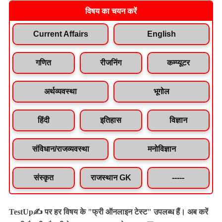
विषय का चयन करें
Current Affairs
English
गणित
रीजनिंग
कम्प्यूटर
अर्थव्यवस्था
भूगोल
हिंदी
इतिहास
विज्ञान
संविधान/राजव्यवस्था
मनोविज्ञान
संस्कृत
राजस्थान GK
-----
TestUp✍️ पर हर विषय के "फ्री ऑनलाइन टेस्ट" उपलब्ध हैं। अब करें