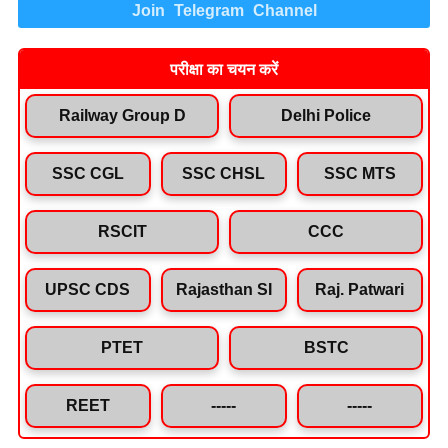
Join Telegram Channel
परीक्षा का चयन करें
Railway Group D
Delhi Police
SSC CGL
SSC CHSL
SSC MTS
RSCIT
CCC
UPSC CDS
Rajasthan SI
Raj. Patwari
PTET
BSTC
REET
-----
-----