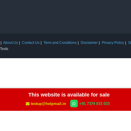
About Us
Contact Us
Term and Conditions
Disclaimer
Privacy Policy
S
 Tests
This website is available for sale
testup@helpmail.in
+91 7374 033 033