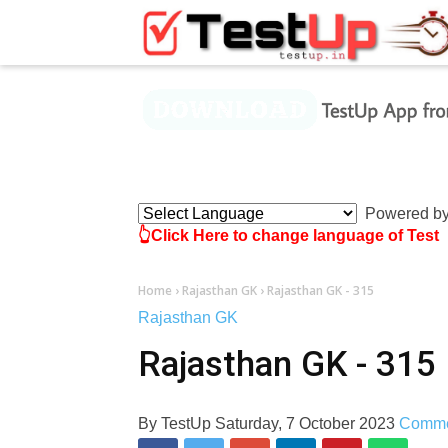
×
Powered b
👆Click Here to change language of Test
Home
›
Rajasthan GK
›
Rajasthan GK - 315
Rajasthan GK
Rajasthan GK - 315
By
TestUp
Saturday, 7 October 2023
Comm