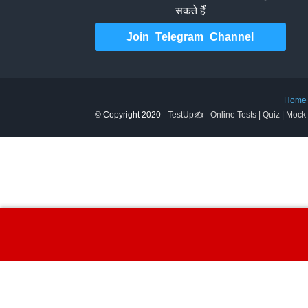
सकते हैं
Join Telegram Channel
Home
© Copyright 2020 -
TestUp✍️ - Online Tests | Quiz | Mock