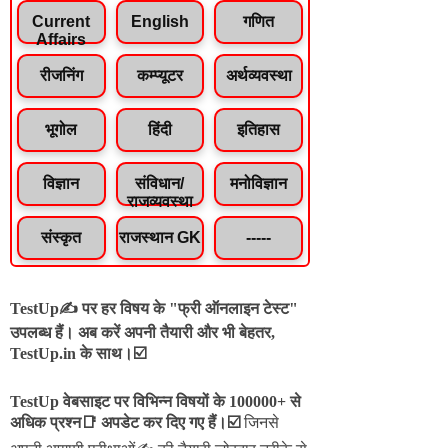
Current
English
गणित
Affairs
रीजनिंग
कम्प्यूटर
अर्थव्यवस्था
भूगोल
हिंदी
इतिहास
विज्ञान
संविधान/
मनोविज्ञान
राजव्यवस्था
संस्कृत
राजस्थान GK
-----
TestUp✍️ पर हर विषय के "फ्री ऑनलाइन टेस्ट"
उपलब्ध हैं। अब करें अपनी तैयारी और भी बेहतर,
TestUp.in के साथ।☑️
TestUp वेबसाइट पर विभिन्न विषयों के 100000+ से
अधिक प्रश्न📑 अपडेट कर दिए गए हैं।
☑️
जिनसे