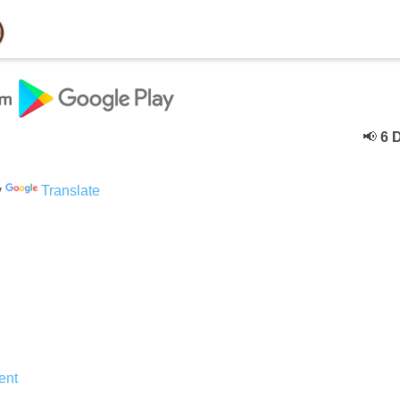
📢
6 Dece
y
Translate
ent