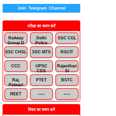
.
Join Telegram Channel
परीक्षा का चयन करें
Railway
Delhi
SSC CGL
Group D
Police
SSC CHSL
SSC MTS
RSCIT
CCC
UPSC
Rajasthan
CDS
SI
Raj.
PTET
BSTC
Patwari
REET
-----
-----
विषय का चयन करें