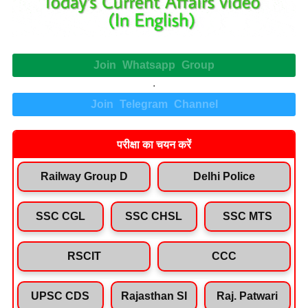
Join Whatsapp Group
.
Join Telegram Channel
परीक्षा का चयन करें
Railway Group D
Delhi Police
SSC CGL
SSC CHSL
SSC MTS
RSCIT
CCC
UPSC CDS
Rajasthan SI
Raj. Patwari