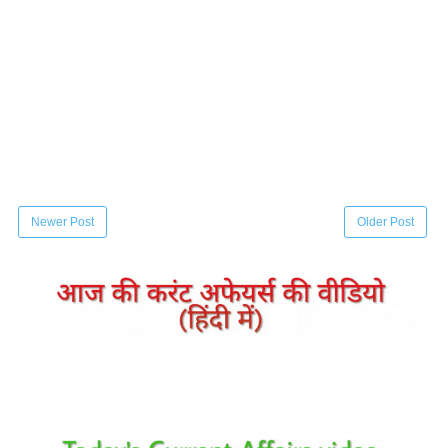
Newer Post
Older Post