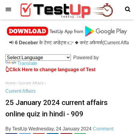
×
📢
6 Deceber
के टेस्ट अप्डेट्स 👉 ◆ करंट अफेयर्स(Current Affai
Powered by
Translate
👆Click Here to change language of Test
Home
›
Current Affairs
›
Current Affairs
25 January 2024 current affairs
online quiz in hindi - 909
By
TestUp
Wednesday, 24 January 2024
Comment