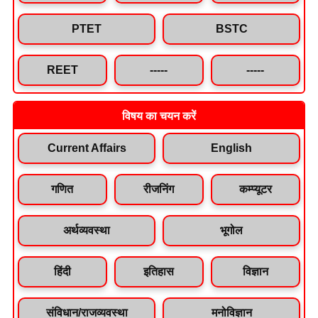
PTET
BSTC
REET
-----
-----
विषय का चयन करें
Current Affairs
English
गणित
रीजनिंग
कम्प्यूटर
अर्थव्यवस्था
भूगोल
हिंदी
इतिहास
विज्ञान
संविधान/राजव्यवस्था
मनोविज्ञान