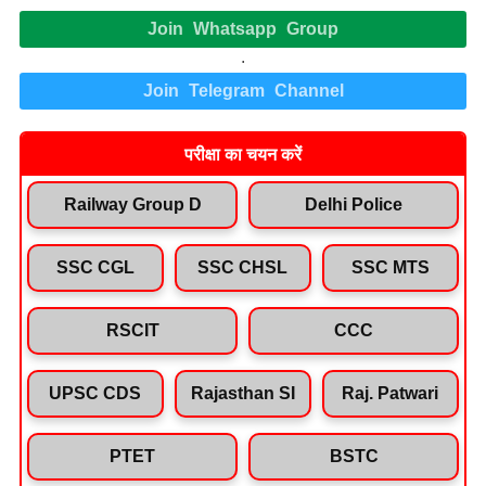
Join Whatsapp Group
.
Join Telegram Channel
परीक्षा का चयन करें
Railway Group D
Delhi Police
SSC CGL
SSC CHSL
SSC MTS
RSCIT
CCC
UPSC CDS
Rajasthan SI
Raj. Patwari
PTET
BSTC