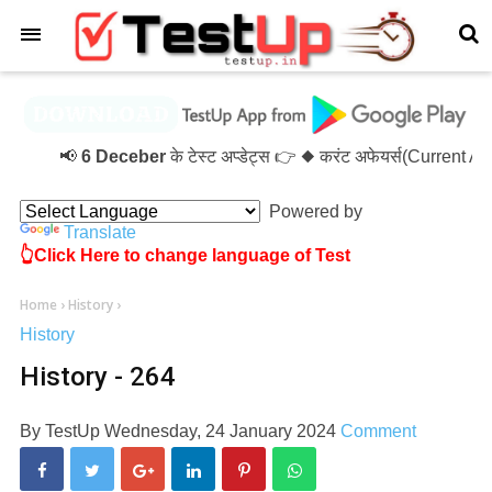
×
📢
6 Deceber
के टेस्ट अप्डेट्स 👉 ◆ करंट अफेयर्स(Current A
Powered by
Translate
👆Click Here to change language of Test
Home
›
History
›
History
History - 264
By
TestUp
Wednesday, 24 January 2024
Comment