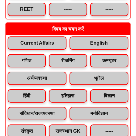
REET
-----
-----
विषय का चयन करें
Current Affairs
English
गणित
रीजनिंग
कम्प्यूटर
अर्थव्यवस्था
भूगोल
हिंदी
इतिहास
विज्ञान
संविधान/राजव्यवस्था
मनोविज्ञान
संस्कृत
राजस्थान GK
-----