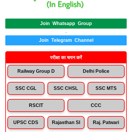
Join Whatsapp Group
.
Join Telegram Channel
परीक्षा का चयन करें
Railway Group D
Delhi Police
SSC CGL
SSC CHSL
SSC MTS
RSCIT
CCC
UPSC CDS
Rajasthan SI
Raj. Patwari