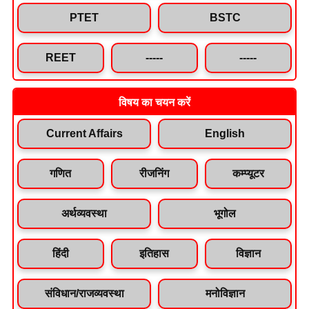
PTET
BSTC
REET
-----
-----
विषय का चयन करें
Current Affairs
English
गणित
रीजनिंग
कम्प्यूटर
अर्थव्यवस्था
भूगोल
हिंदी
इतिहास
विज्ञान
संविधान/राजव्यवस्था
मनोविज्ञान