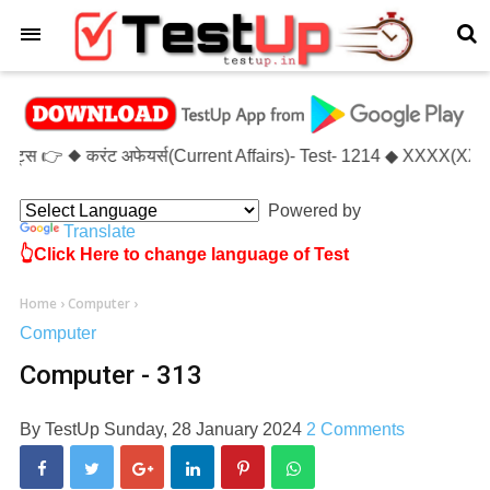
×
डेट्स 👉 ◆ करंट अफेयर्स(Current Affairs)- Test- 1214 ◆ XXXX(XXX
Powered by
Translate
👆Click Here to change language of Test
Home
›
Computer
›
Computer
Computer - 313
By
TestUp
Sunday, 28 January 2024
2 Comments