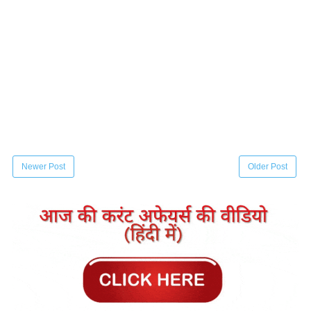
Newer Post
Older Post