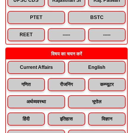
PTET
BSTC
REET
-----
-----
विषय का चयन करें
Current Affairs
English
गणित
रीजनिंग
कम्प्यूटर
अर्थव्यवस्था
भूगोल
हिंदी
इतिहास
विज्ञान