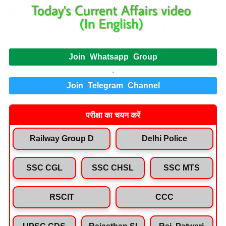
Join Whatsapp Group
.
Join Telegram Channel
परीक्षा का चयन करें
Railway Group D
Delhi Police
SSC CGL
SSC CHSL
SSC MTS
RSCIT
CCC
UPSC CDS
Rajasthan SI
Raj. Patwari