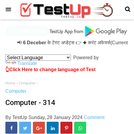
×
📢
6 Deceber
के टेस्ट अप्डेट्स 👉 ◆ करंट अफेयर्स(Current 
Powered by
Translate
👆Click Here to change language of Test
Home
›
Computer
›
Computer
Computer - 314
By
TestUp
Sunday, 28 January 2024
Comment