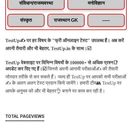
संविधान/राजव्यवस्था
मनोविज्ञान
संस्कृत
राजस्थान GK
-----
TestUp✍️ पर हर विषय के "फ्री ऑनलाइन टेस्ट" उपलब्ध हैं। अब करें
अपनी तैयारी और भी बेहतर, TestUp.in के साथ।☑️
TestUp वेबसाइट पर विभिन्न विषयों के 100000+ से अधिक प्रश्न📑
अपडेट कर दिए गए हैं।
☑️
जिनसे अपनी आगामी परीक्षाओं✍️ की तैयारी
जल्द ही TestUp पर आपको सभी परीक्षाओं
जोरदार तरीके से कर सकते हैं।
✍️ के अलग अलग टेस्ट प्रदान किये जायेंगे।
हमारी टीम👥 TestUp पर
आपके अनुभव को और भी बेहतर👌 बनाने पर काम कर रही है।
TOTAL PAGEVIEWS