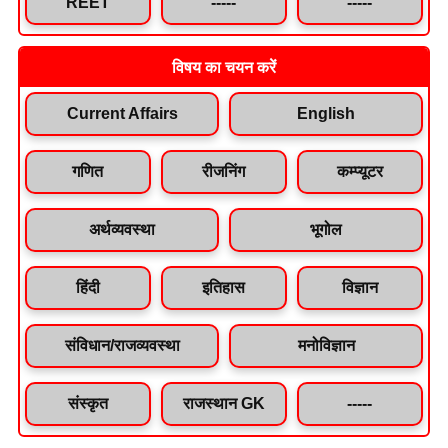
REET
-----
-----
विषय का चयन करें
Current Affairs
English
गणित
रीजनिंग
कम्प्यूटर
अर्थव्यवस्था
भूगोल
हिंदी
इतिहास
विज्ञान
संविधान/राजव्यवस्था
मनोविज्ञान
संस्कृत
राजस्थान GK
-----