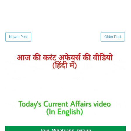
Newer Post
Older Post
Join Whatsapp Group