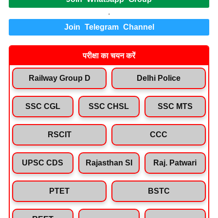
.
Join Telegram Channel
परीक्षा का चयन करें
Railway Group D
Delhi Police
SSC CGL
SSC CHSL
SSC MTS
RSCIT
CCC
UPSC CDS
Rajasthan SI
Raj. Patwari
PTET
BSTC