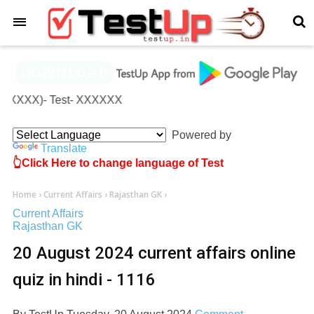
×
(XXXXX)- Test- XXXXXX
Powered by
Translate
👆Click Here to change language of Test
Home
›
Current Affairs
›
Rajasthan GK
›
Current Affairs
Rajasthan GK
20 August 2024 current affairs online
quiz in hindi - 1116