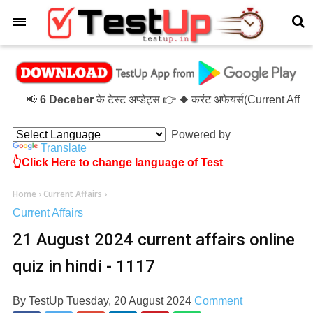
×
📢
6 Deceber
के टेस्ट अप्डेट्स 👉 ◆ करंट अफेयर्स(Current Affa
Powered by
Translate
👆Click Here to change language of Test
Home
›
Current Affairs
›
Current Affairs
21 August 2024 current affairs online
quiz in hindi - 1117
By
TestUp
Tuesday, 20 August 2024
Comment