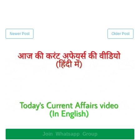
Newer Post
Older Post
Join Whatsapp Group