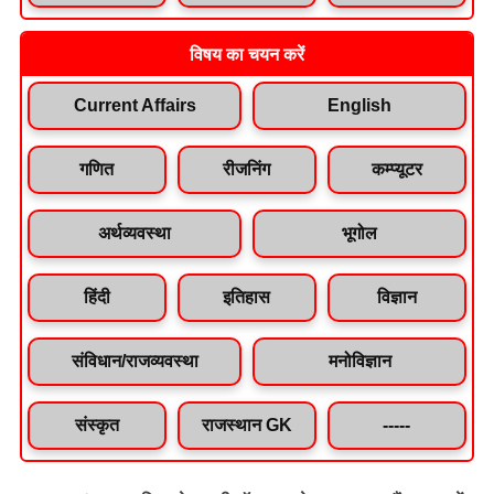
विषय का चयन करें
Current Affairs
English
गणित
रीजनिंग
कम्प्यूटर
अर्थव्यवस्था
भूगोल
हिंदी
इतिहास
विज्ञान
संविधान/राजव्यवस्था
मनोविज्ञान
संस्कृत
राजस्थान GK
-----