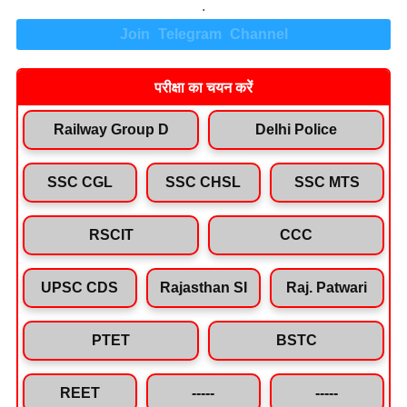
.
Join Telegram Channel
परीक्षा का चयन करें
Railway Group D
Delhi Police
SSC CGL
SSC CHSL
SSC MTS
RSCIT
CCC
UPSC CDS
Rajasthan SI
Raj. Patwari
PTET
BSTC
REET
-----
-----