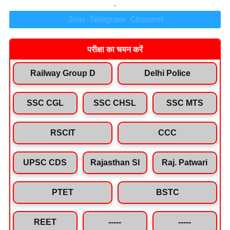
.
Join Telegram Channel
परीक्षा का चयन करें
Railway Group D
Delhi Police
SSC CGL
SSC CHSL
SSC MTS
RSCIT
CCC
UPSC CDS
Rajasthan SI
Raj. Patwari
PTET
BSTC
REET
-----
-----