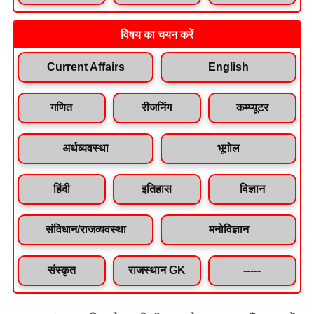
विषय का चयन करें
Current Affairs
English
गणित
रीजनिंग
कम्प्यूटर
अर्थव्यवस्था
भूगोल
हिंदी
इतिहास
विज्ञान
संविधान/राजव्यवस्था
मनोविज्ञान
संस्कृत
राजस्थान GK
-----