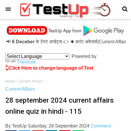
×
📢
6 Deceber
के टेस्ट अप्डेट्स 👉 ◆ करंट अफेयर्स(Current Affair
Powered by
Translate
👆Click Here to change language of Test
Home
›
Current Affairs
›
Current Affairs
28 september 2024 current affairs
online quiz in hindi - 115
By
TestUp
Saturday, 28 September 2024
Comment