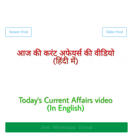
Newer Post
Older Post
Join Whatsapp Group