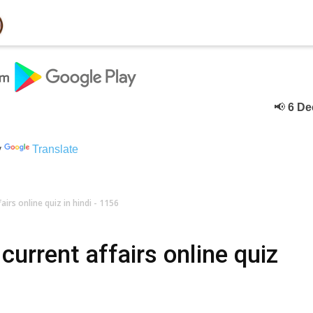
📢
6 Deceber
क
y
Translate
irs online quiz in hindi - 1156
urrent affairs online quiz