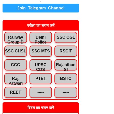
.
Join Telegram Channel
परीक्षा का चयन करें
Railway
Delhi
SSC CGL
Group D
Police
SSC CHSL
SSC MTS
RSCIT
CCC
UPSC
Rajasthan
CDS
SI
Raj.
PTET
BSTC
Patwari
REET
-----
-----
विषय का चयन करें