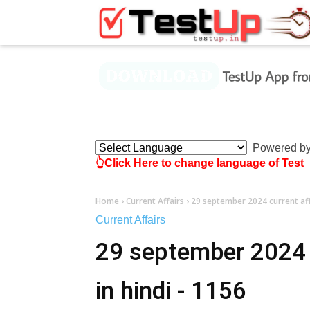
×
Powered b
👆Click Here to change language of Test
Home
›
Current Affairs
›
29 september 2024 current affa
Current Affairs
29 september 2024 c
in hindi - 1156