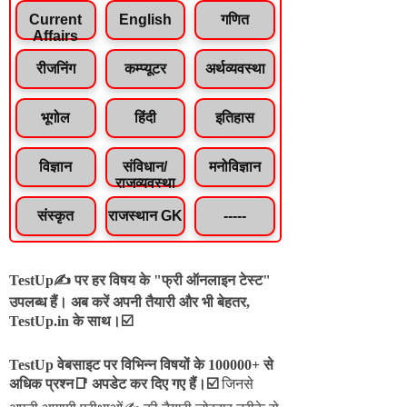
Current
English
गणित
Affairs
रीजनिंग
कम्प्यूटर
अर्थव्यवस्था
भूगोल
हिंदी
इतिहास
विज्ञान
संविधान/
मनोविज्ञान
राजव्यवस्था
संस्कृत
राजस्थान GK
-----
TestUp✍️ पर हर विषय के "फ्री ऑनलाइन टेस्ट"
उपलब्ध हैं। अब करें अपनी तैयारी और भी बेहतर,
TestUp.in के साथ।☑️
TestUp वेबसाइट पर विभिन्न विषयों के 100000+ से
अधिक प्रश्न📑 अपडेट कर दिए गए हैं।
☑️
जिनसे