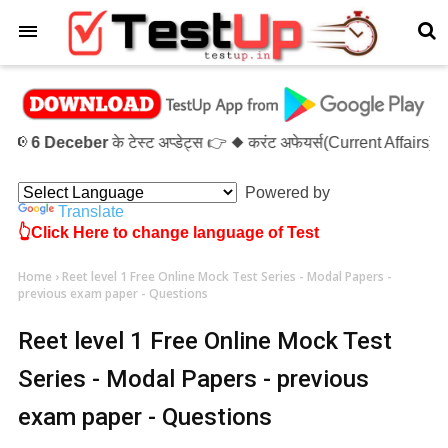
×
6 Deceber
के टेस्ट अप्डेट्स 👉 ◆ करंट अफेयर्स(Current Affairs)-
Powered by
Translate
👆Click Here to change language of Test
Home
›
Reet level 1 Free Online Mock Test Series - Modal Papers -
previous exam paper - Questions
Reet level 1 Free Online Mock Test
Series - Modal Papers - previous
exam paper - Questions