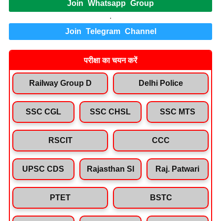
Join Whatsapp Group
.
Join Telegram Channel
परीक्षा का चयन करें
Railway Group D
Delhi Police
SSC CGL
SSC CHSL
SSC MTS
RSCIT
CCC
UPSC CDS
Rajasthan SI
Raj. Patwari
PTET
BSTC