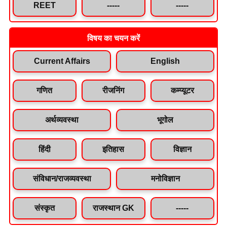
REET
-----
-----
विषय का चयन करें
Current Affairs
English
गणित
रीजनिंग
कम्प्यूटर
अर्थव्यवस्था
भूगोल
हिंदी
इतिहास
विज्ञान
संविधान/राजव्यवस्था
मनोविज्ञान
संस्कृत
राजस्थान GK
-----