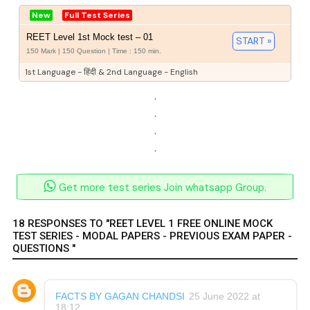
New
Full Test Series
REET Level 1st Mock test – 01
START »
150 Mark | 150 Question | Time : 150 min.
1st Language - हिंदी & 2nd Language - English
.
.
.
.
Get more test series Join whatsapp Group.
18 RESPONSES TO "REET LEVEL 1 FREE ONLINE MOCK
TEST SERIES - MODAL PAPERS - PREVIOUS EXAM PAPER -
QUESTIONS "
FACTS BY GAGAN CHANDSI
25 June 2022 at
18:12