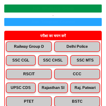
Join Whatsapp Group
.
Join Telegram Channel
परीक्षा का चयन करें
Railway Group D
Delhi Police
SSC CGL
SSC CHSL
SSC MTS
RSCIT
CCC
UPSC CDS
Rajasthan SI
Raj. Patwari
PTET
BSTC