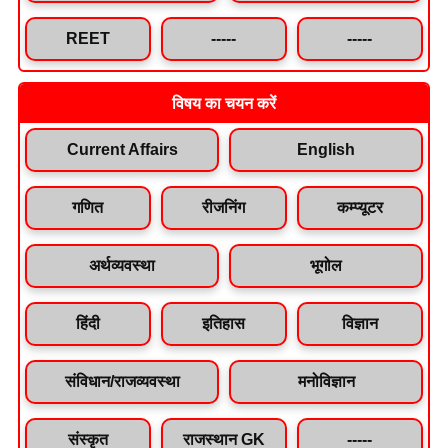
REET
-----
-----
विषय का चयन करें
Current Affairs
English
गणित
रीजनिंग
कम्प्यूटर
अर्थव्यवस्था
भूगोल
हिंदी
इतिहास
विज्ञान
संविधान/राजव्यवस्था
मनोविज्ञान
संस्कृत
राजस्थान GK
-----