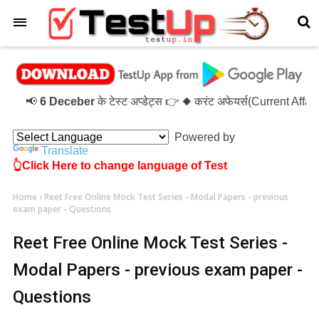
×
📢
6 Deceber
के टेस्ट अप्डेट्स 👉 ◆ करंट अफेयर्स(Current Affai
Powered by
Translate
👆Click Here to change language of Test
Home
›
Reet Free Online Mock Test Series - Modal Papers - previous
exam paper - Questions
Reet Free Online Mock Test Series -
Modal Papers - previous exam paper -
Questions